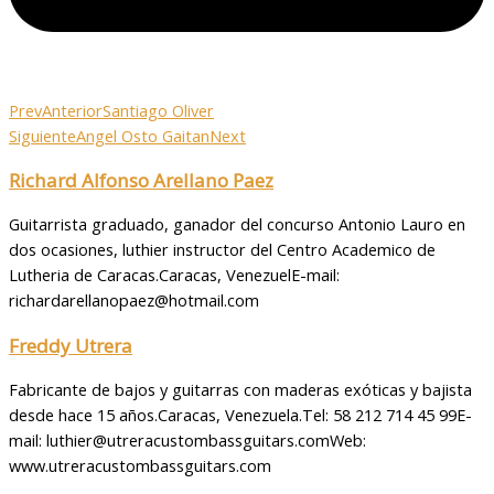
Prev
Anterior
Santiago Oliver
Siguiente
Angel Osto Gaitan
Next
Richard Alfonso Arellano Paez
Guitarrista graduado, ganador del concurso Antonio Lauro en
dos ocasiones, luthier instructor del Centro Academico de
Lutheria de Caracas.Caracas, VenezuelE-mail:
richardarellanopaez@hotmail.com
Freddy Utrera
Fabricante de bajos y guitarras con maderas exóticas y bajista
desde hace 15 años.Caracas, Venezuela.Tel: 58 212 714 45 99E-
mail: luthier@utreracustombassguitars.comWeb:
www.utreracustombassguitars.com