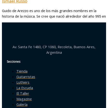
Ismael Russo
Guido de Arezzo es uno de los más grandes nombres en la
historia de la música. Se cree que nació alrededor del año 995 en
Av. Santa Fe 1480, CP 1060, Recoleta, Buenos Aires,
Argentina
Secciones
Tienda
Guitarristas
Luthiers
La Escuela
El Taller
Magazine
Galería