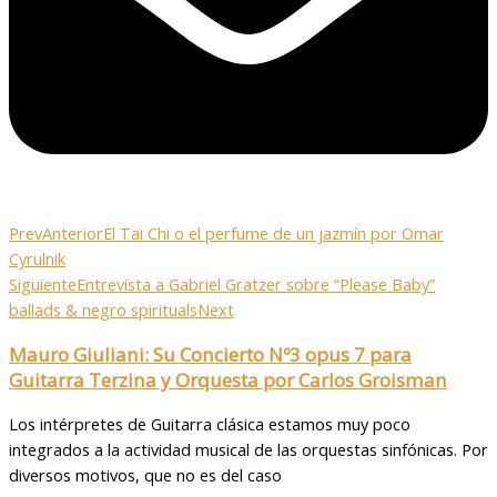
Prev
Anterior
El Tai Chi o el perfume de un jazmín por Omar
Cyrulnik
Siguiente
Entrevista a Gabriel Gratzer sobre “Please Baby”
ballads & negro spirituals
Next
Mauro Giuliani: Su Concierto Nº3 opus 7 para
Guitarra Terzina y Orquesta por Carlos Groisman
Los intérpretes de Guitarra clásica estamos muy poco
integrados a la actividad musical de las orquestas sinfónicas. Por
diversos motivos, que no es del caso