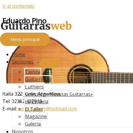
Ir al contenido
Eduardo Pino
Menú principal
Home
Secciones
Tienda
Guitarristas
Luthiers
Italia 322 Junín, Argentina.
Colección «Nuestas Guitarras»
Tel: 02362 432918
La Escuela
E-mail:
epinoluthier@hotmail.com
El Taller
Magazine
Galería
Nosotros