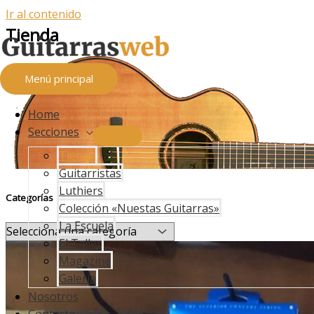
Ir al contenido
Tienda
Menú principal
Home
Secciones
Tienda
Guitarristas
Luthiers
Categorías
Colección «Nuestas Guitarras»
La Escuela
El Taller
Magazine
Galería
Nosotros