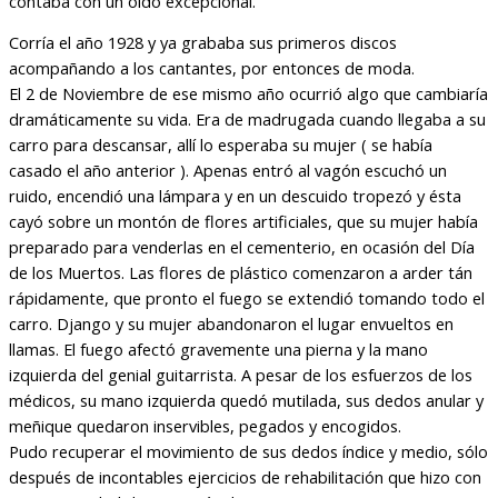
contaba con un oído excepcional.
Corría el año 1928 y ya grababa sus primeros discos
acompañando a los cantantes, por entonces de moda.
El 2 de Noviembre de ese mismo año ocurrió algo que cambiaría
dramáticamente su vida. Era de madrugada cuando llegaba a su
carro para descansar, allí lo esperaba su mujer ( se había
casado el año anterior ). Apenas entró al vagón escuchó un
ruido, encendió una lámpara y en un descuido tropezó y ésta
cayó sobre un montón de flores artificiales, que su mujer había
preparado para venderlas en el cementerio, en ocasión del Día
de los Muertos. Las flores de plástico comenzaron a arder tán
rápidamente, que pronto el fuego se extendió tomando todo el
carro. Django y su mujer abandonaron el lugar envueltos en
llamas. El fuego afectó gravemente una pierna y la mano
izquierda del genial guitarrista. A pesar de los esfuerzos de los
médicos, su mano izquierda quedó mutilada, sus dedos anular y
meñique quedaron inservibles, pegados y encogidos.
Pudo recuperar el movimiento de sus dedos índice y medio, sólo
después de incontables ejercicios de rehabilitación que hizo con