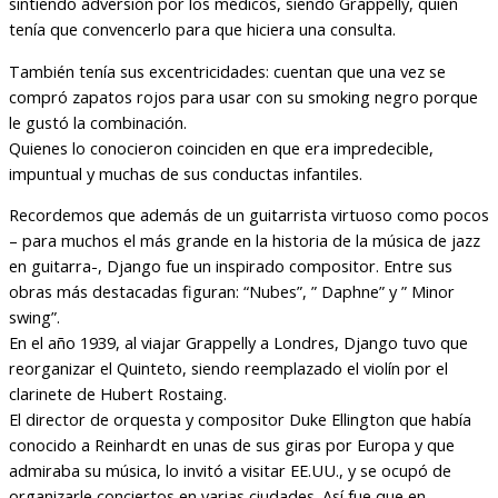
sintiendo adversión por los médicos, siendo Grappelly, quién
tenía que convencerlo para que hiciera una consulta.
También tenía sus excentricidades: cuentan que una vez se
compró zapatos rojos para usar con su smoking negro porque
le gustó la combinación.
Quienes lo conocieron coinciden en que era impredecible,
impuntual y muchas de sus conductas infantiles.
Recordemos que además de un guitarrista virtuoso como pocos
– para muchos el más grande en la historia de la música de jazz
en guitarra-, Django fue un inspirado compositor. Entre sus
obras más destacadas figuran: “Nubes”, ” Daphne” y ” Minor
swing”.
En el año 1939, al viajar Grappelly a Londres, Django tuvo que
reorganizar el Quinteto, siendo reemplazado el violín por el
clarinete de Hubert Rostaing.
El director de orquesta y compositor Duke Ellington que había
conocido a Reinhardt en unas de sus giras por Europa y que
admiraba su música, lo invitó a visitar EE.UU., y se ocupó de
organizarle conciertos en varias ciudades. Así fue que en